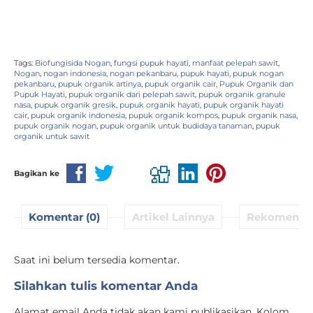
Tags:
Biofungisida Nogan
,
fungsi pupuk hayati
,
manfaat pelepah sawit
,
Nogan
,
nogan indonesia
,
nogan pekanbaru
,
pupuk hayati
,
pupuk nogan
pekanbaru
,
pupuk organik artinya
,
pupuk organik cair
,
Pupuk Organik dan
Pupuk Hayati
,
pupuk organik dari pelepah sawit
,
pupuk organik granule
nasa
,
pupuk organik gresik
,
pupuk organik hayati
,
pupuk organik hayati
cair
,
pupuk organik indonesia
,
pupuk organik kompos
,
pupuk organik nasa
,
pupuk organik nogan
,
pupuk organik untuk budidaya tanaman
,
pupuk
organik untuk sawit
Bagikan ke
Komentar (0)
Artikel Lainnya
Rekomenda
Saat ini belum tersedia komentar.
Silahkan tulis komentar Anda
Alamat email Anda tidak akan kami publikasikan. Kolom