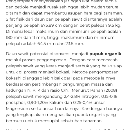
Pengempaan menyebabkan jaringan ikat dalam rachis
dan petiole menjadi rusak sehingga lebih mudah terurai
ditanah dan dapat membantu asupan hara bagi tanaman.
Sifat fisik dari daun dan pelepah sawit diantaranya adalah
panjang pelepah 675.89 cm dengan berat pelepah 9.5 kg.
Dimensi lebar maksimum dan minimum pelepah adalah
180 mm dan 11 mm, tinggi maksimum dan minimum
pelepah adalah 64.5 mm dan 23.5 mm.
Daun sawit potensial dikonversi menjadi
pupuk organik
melalui proses pengomposan. Dengan cara mencacah
pelepah sawit yang keras menjadi serbuk yang halus siap
untuk di proses menjadi bokasi. Metode pengomposan
bokashi dianggap lebih baik dari pada metode lainnya
berdasarkan pertimbangan pengurangan massa dan
kadungan N, P, K dan rasio C/N. Menurut Pahan (2008)
pelepah sawit mengandung 2,4-2,8% nitrogen, 0,15-0,18
phosphor, 0,90-1,20% kalium dan 0,25-0,4% unsur
Magnesium serta unsur hara lainnya. Kandungan haranya
yang lengkap akan menghasilkan pupuk organik yang
bermutu untuk mensuplai kebutuhan tanaman.