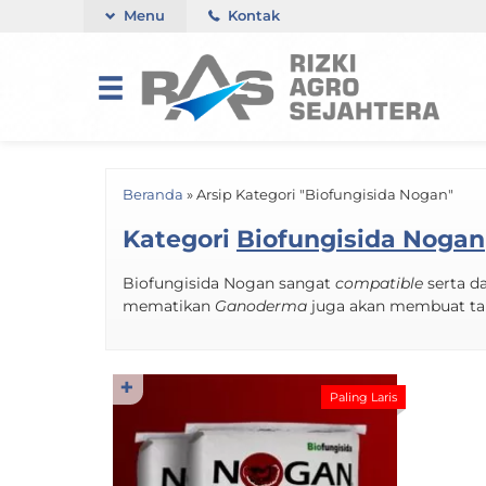
Menu
Kontak
Beranda
»
Arsip Kategori "Biofungisida Nogan"
Kategori
Biofungisida Nogan
Biofungisida Nogan sangat
compatible
serta d
mematikan
Ganoderma
juga akan membuat ta
✚
Paling Laris