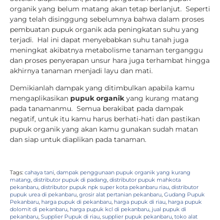
organik yang belum matang akan tetap berlanjut. Seperti
yang telah disinggung sebelumnya bahwa dalam proses
pembuatan pupuk organik ada peningkatan suhu yang
terjadi. Hal ini dapat menyebabkan suhu tanah juga
meningkat akibatnya metabolisme tanaman terganggu
dan proses penyerapan unsur hara juga terhambat hingga
akhirnya tanaman menjadi layu dan mati.
Demikianlah dampak yang ditimbulkan apabila kamu
mengaplikasikan
pupuk organik
yang kurang matang
pada tanamanmu. Semua berakibat pada dampak
negatif, untuk itu kamu harus berhati-hati dan pastikan
pupuk organik yang akan kamu gunakan sudah matan
dan siap untuk diaplikan pada tanaman.
Tags:
cahaya tani
,
dampak penggunaan pupuk organik yang kurang
matang
,
distributor pupuk di padang
,
distributor pupuk mahkota
pekanbaru
,
distributor pupuk npk super kota pekanbaru riau
,
distributor
pupuk urea di pekanbaru
,
grosir alat pertanian pekanbaru
,
Gudang Pupuk
Pekanbaru
,
harga pupuk di pekanbaru
,
harga pupuk di riau
,
harga pupuk
dolomit di pekanbaru
,
harga pupuk kcl di pekanbaru
,
jual pupuk di
pekanbaru
,
Supplier Pupuk di riau
,
supplier pupuk pekanbaru
,
toko alat