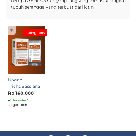
berupa
trichodermin
yang langsung merusak rangka
tubuh serangga yang terbuat dari kitin.
✚
Paling Laris
Nogan
TrichoBassiana
Rp 160.000
Tersedia
/
NoganTrich