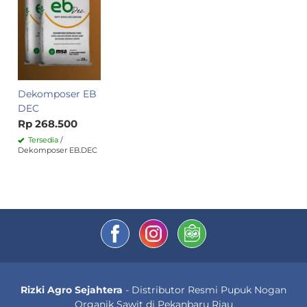
Dekomposer EB
DEC
Rp 268.500
Tersedia
/
Dekomposer EB.DEC
Rizki Agro Sejahtera
- Distributor Resmi Pupuk Nogan
Organik Sawit di Pekanbaru Riau