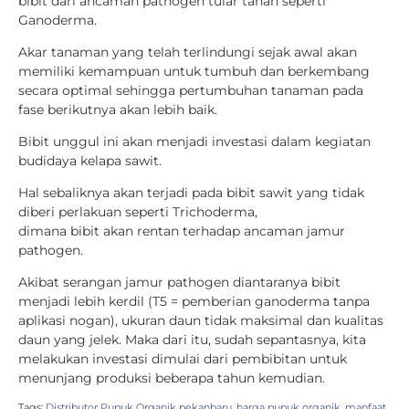
bibit dari ancaman pathogen tular tanah seperti
Ganoderma.
Akar tanaman yang telah terlindungi sejak awal akan
memiliki kemampuan untuk tumbuh dan berkembang
secara optimal sehingga pertumbuhan tanaman pada
fase berikutnya akan lebih baik.
Bibit unggul ini akan menjadi investasi dalam kegiatan
budidaya kelapa sawit.
Hal sebaliknya akan terjadi pada bibit sawit yang tidak
diberi perlakuan seperti Trichoderma,
dimana bibit akan rentan terhadap ancaman jamur
pathogen.
Akibat serangan jamur pathogen diantaranya bibit
menjadi lebih kerdil (T5 = pemberian ganoderma tanpa
aplikasi nogan), ukuran daun tidak maksimal dan kualitas
daun yang jelek. Maka dari itu, sudah sepantasnya, kita
melakukan investasi dimulai dari pembibitan untuk
menunjang produksi beberapa tahun kemudian.
Tags:
Distributor Pupuk Organik pekanbaru
,
harga pupuk organik
,
manfaat