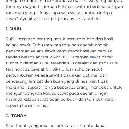
dengan subur dan memproduksi buah sawit yang banyak,
tentunya sayarat tumbuh kelapa sawit ini berbeda dengan
tanaman yang lainnya, apa saja syara tumbuh kelapa
sawit? Ayo kita simak penjelasanya dibawah ini.
1.
SUHU
Suhu berperan penting untuk pertumbuhan dan hasil
kelapa sawit. Suhu rata-rata tahunan daerah-daerah
penanaman
kelapa sawit
yang menghasilkan banyak
tandan berada antara 25-27 0C. Tanaman
sawit
dapat
tumbuh
dengan suhu terendah 18 derajat dan pada suhu
tertinggi 32 derajat C. Jika diluar suhu tersebut,
pertumbuhan
kelapa sawit
tidak akan optimal dan
cenderung lambat dan buah yang di hasilkan tidak
maksimal, seperti halnya beberapa orang mencoba untuk
mengembangkan kelapa sawit pada daerah dingin,
hasilnya kelapa sawit tidak berbuah dan tumbuh kerdil
sepertu tanaman hias.
2.
TANAH
Sifat tanah yang ideal dalam batas tertentu dapat