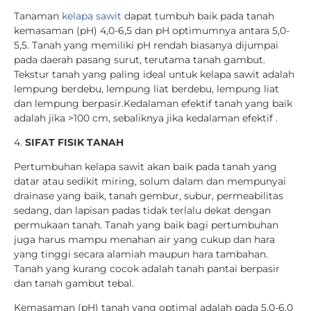
Tanaman
kelapa sawit
dapat tumbuh baik pada tanah
kemasaman
(pH) 4,0-6,5 dan pH optimumnya antara 5,0-
5,5. Tanah yang memiliki pH rendah biasanya dijumpai
pada daerah pasang surut, terutama tanah gambut.
Tekstur tanah yang paling ideal untuk kelapa sawit adalah
lempung berdebu, lempung liat berdebu, lempung liat
dan lempung berpasir.Kedalaman efektif tanah yang baik
adalah jika >100 cm, sebaliknya jika kedalaman efektif .
4.
SIFAT FISIK TANAH
Pertumbuhan
kelapa sawit
akan baik pada tanah yang
datar atau sedikit miring, solum dalam dan mempunyai
drainase yang baik, tanah gembur, subur, permeabilitas
sedang, dan lapisan padas tidak terlalu dekat dengan
permukaan tanah. Tanah yang baik bagi pertumbuhan
juga harus mampu menahan air yang cukup dan hara
yang tinggi secara alamiah maupun hara tambahan.
Tanah yang kurang cocok adalah tanah pantai berpasir
dan tanah gambut tebal.
Kemasaman (pH) tanah yang optimal adalah pada 5,0-6,0