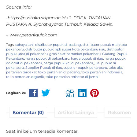
Sou
rce Info:
-https://pustaka.stipap.ac.id › 1…PDF,
II. TINJAUAN
PUSTAKA A. Syarat-syarat Tumbuh Kelapa Sawit.
– www.petaniquick.com
Tags:
cahaya tani
,
distributor pupuk di padang
,
distributor pupuk mahkota
pekanbaru
,
distributor pupuk npk super kota pekanbaru riau
,
distributor
pupuk urea di pekanbaru
,
grosir alat pertanian pekanbaru
,
Gudang Pupuk
Pekanbaru
,
harga pupuk di pekanbaru
,
harga pupuk di riau
,
harga pupuk
dolomit di pekanbaru
,
harga pupuk kcl di pekanbaru
,
jual pupuk di
pekanbaru
,
Supplier Pupuk di riau
,
supplier pupuk pekanbaru
,
toko alat
pertanian terdekat
,
toko pertanian di padang
,
toko pertanian indonesia
,
toko pertanian organik
,
toko pertanian terbesar di jambi
Bagikan ke
Komentar (0)
Artikel Lainnya
Rekomenda
Saat ini belum tersedia komentar.