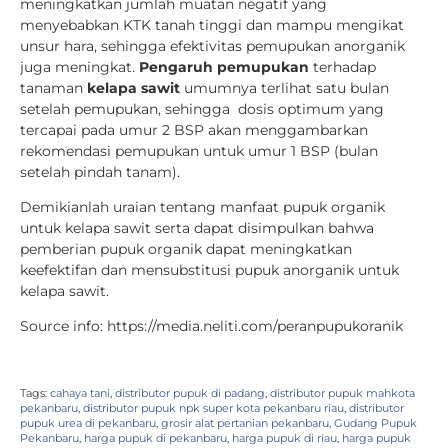
meningkatkan jumlah muatan negatif yang
menyebabkan KTK tanah tinggi dan mampu mengikat
unsur hara, sehingga efektivitas pemupukan anorganik
juga meningkat.
Pengaruh pemupukan
terhadap
tanaman
kelapa sawit
umumnya terlihat satu bulan
setelah pemupukan, sehingga dosis optimum yang
tercapai pada umur 2 BSP akan menggambarkan
rekomendasi pemupukan untuk umur 1 BSP (bulan
setelah pindah tanam).
Demikianlah uraian tentang manfaat pupuk organik
untuk kelapa sawit serta dapat disimpulkan bahwa
pemberian pupuk organik dapat meningkatkan
keefektifan dan mensubstitusi pupuk anorganik untuk
kelapa sawit.
Source info: https://media.neliti.com/peranpupukoranik
Tags:
cahaya tani
,
distributor pupuk di padang
,
distributor pupuk mahkota
pekanbaru
,
distributor pupuk npk super kota pekanbaru riau
,
distributor
pupuk urea di pekanbaru
,
grosir alat pertanian pekanbaru
,
Gudang Pupuk
Pekanbaru
,
harga pupuk di pekanbaru
,
harga pupuk di riau
,
harga pupuk