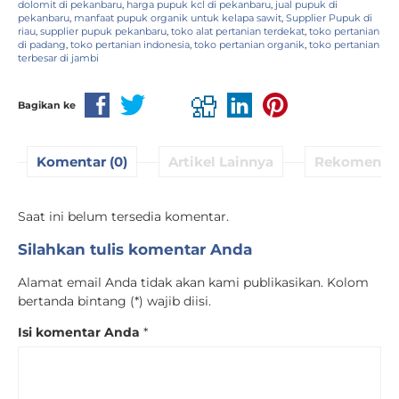
dolomit di pekanbaru
,
harga pupuk kcl di pekanbaru
,
jual pupuk di
pekanbaru
,
manfaat pupuk organik untuk kelapa sawit
,
Supplier Pupuk di
riau
,
supplier pupuk pekanbaru
,
toko alat pertanian terdekat
,
toko pertanian
di padang
,
toko pertanian indonesia
,
toko pertanian organik
,
toko pertanian
terbesar di jambi
Bagikan ke
Komentar (0)
Artikel Lainnya
Rekomenda
Saat ini belum tersedia komentar.
Silahkan tulis komentar Anda
Alamat email Anda tidak akan kami publikasikan. Kolom
bertanda bintang (*) wajib diisi.
Isi komentar Anda
*